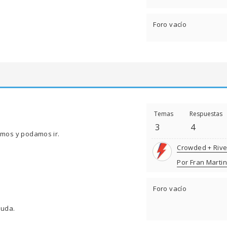
Foro vacío
Temas
Respuestas
3
4
emos y podamos ir.
Crowded + Riv
Por Fran Marti
Foro vacío
yuda.