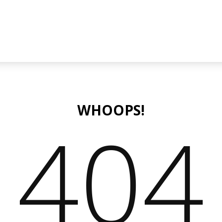
WHOOPS!
404